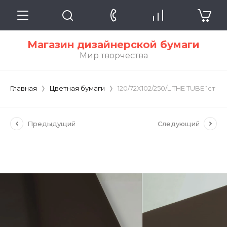
Магазин дизайнерской бумаги
Мир творчества
Главная
Цветная бумаги
120/72X102/250/L THE TUBE 1cт 
Предыдущий
Следующий
THE TUBE 1cт marrone /темно-
коричневый (бумага) / 120/72X102/250/L