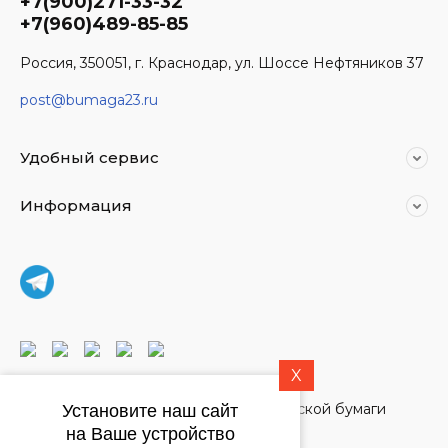
+7(900)271-33-32
+7(960)489-85-85
Россия, 350051, г. Краснодар, ул. Шоссе Нефтяников 37
post@bumaga23.ru
Удобный сервис
Информация
X
© 2021 - 2026 Магазин дизайнерской бумаги
Установите наш сайт
на Ваше устройство