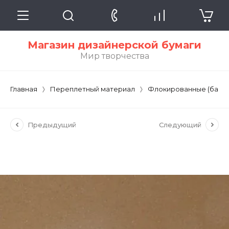
Магазин дизайнерской бумаги
Мир творчества
Главная
Переплетный материал
Флокированные (барх
Предыдущий
Следующий
95/104XR DAINEL SG COQUILLAGE 23
БЕЖЕВЫЙ (бумага)