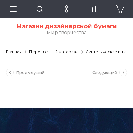
Магазин дизайнерской бумаги
Мир творчества
Главная
Переплетный материал
Синтетические и ткан
Предыдущий
Следующий
BALADEK ISTRANA BLUE DARK 26206 /
БАЛАДЕК ИСТРАНА ТЕМНО-СИНИЙ /
210 г/м2 106XR см